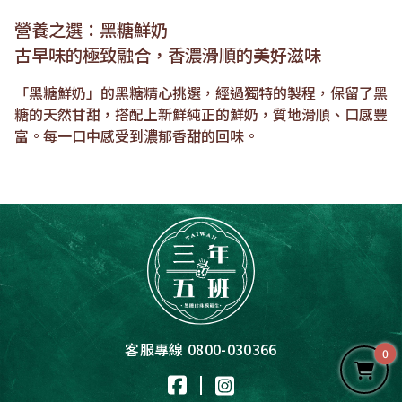
營養之選：黑糖鮮奶
古早味的極致融合，香濃滑順的美好滋味
「黑糖鮮奶」的黑糖精心挑選，經過獨特的製程，保留了黑
糖的天然甘甜，搭配上新鮮純正的鮮奶，質地滑順、口感豐
富。每一口中感受到濃郁香甜的回味。
客服專線 0800-030366
0